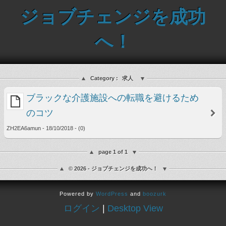
ジョブチェンジを成功
へ！
Category :
求人
ブラックな介護施設への転職を避けるため
のコツ
ZH2EA6amun - 18/10/2018 - (0)
page 1 of 1
© 2026 - ジョブチェンジを成功へ！
Powered by
WordPress
and
boozurk
ログイン
|
Desktop View