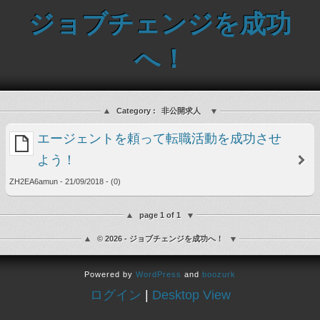
ジョブチェンジを成功
へ！
Category :
非公開求人
エージェントを頼って転職活動を成功させ
よう！
ZH2EA6amun - 21/09/2018 - (0)
page 1 of 1
© 2026 - ジョブチェンジを成功へ！
Powered by
WordPress
and
boozurk
ログイン
|
Desktop View